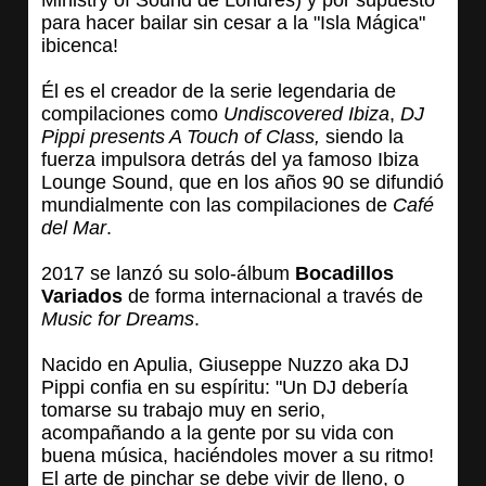
Ministry of Sound de Londres) y por supuesto
para hacer bailar sin cesar a la "Isla Mágica"
ibicenca!
Él es el creador de la serie legendaria de
compilaciones como
Undiscovered Ibiza
,
DJ
Pippi presents A Touch of Class,
siendo la
fuerza impulsora detrás del ya famoso Ibiza
Lounge Sound, que en los años 90 se difundió
mundialmente con las compilaciones de
Café
del Mar
.
2017 se lanzó su solo-álbum
Bocadillos
Variados
de forma internacional a través de
Music for Dreams
.
Nacido en Apulia, Giuseppe Nuzzo aka DJ
Pippi confia en su espíritu: "Un DJ debería
tomarse su trabajo muy en serio,
acompañando a la gente por su vida con
buena música, haciéndoles mover a su ritmo!
El arte de pinchar se debe vivir de lleno, o